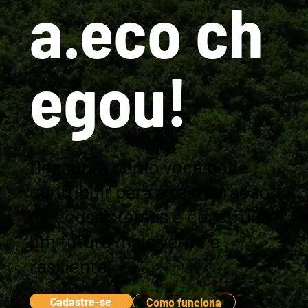
a.eco ch
egou!
Descubra como você pode
contribuir para a restauração
de ecossistemas e construir
um futuro mais verde e
resiliente.
Cadastre-se
Como funciona