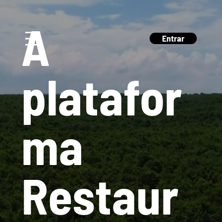
A
Entrar
platafor
ma
Restaur